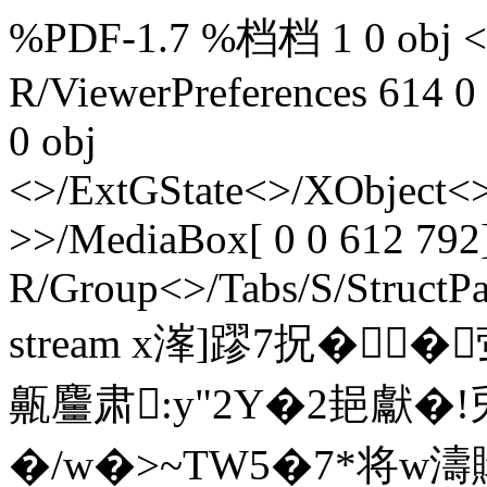
%PDF-1.7 %档档 1 0 obj <>
R/ViewerPreferences 614 0
0 obj
<>/ExtGState<>/XObject<>
>>/MediaBox[ 0 0 612 792]
R/Group<>/Tabs/S/StructPa
stream x溄]蹘7拀�
齀麠肃:y"2Y�2郌獻�
�/w�>~TW5�7*将w濤