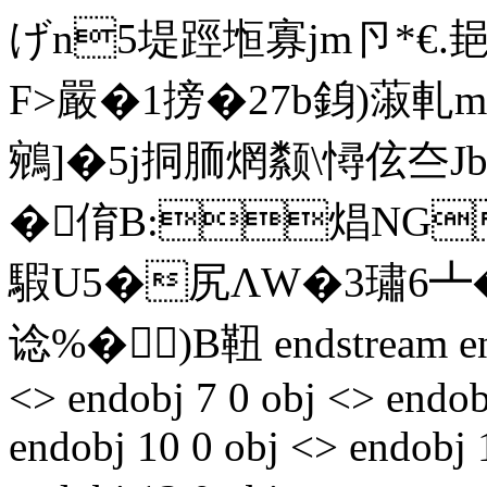
げn5堤踁堩寡jm卪*€.
F>嚴�1搒�27b銵)蔋軋m
鵷]�5j挏胹焹颣\憳伭夳J
�俼B:焻NG
騢U5�尻ΛW�3璛6┻
谂%�)B靵 endstream endo
<> endobj 7 0 obj <> endob
endobj 10 0 obj <> endobj 