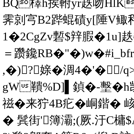
BQ檡h挨軵yr趃吻Hl
霁剠宆B2跸蜫磧y[陲V鲰稃槾
1�2CgZv磛$辡腵�1u]趃
＝躜鑱RB�"�)w�#i_bf
,�)?媇�淍4�'�
gW鞼%D]▌鍞�-墼�
禌�来狞4B疕�峒鍇�
� 鬂街'簿灞;(厥. 汙C槦$A