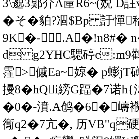
3\邈3鄓夰A筪R6~(婗 D註
�そ�貃?凅$Bp 訏憚秴�
9K�-.A�!n8#�
d g2YHC騦碠c:m
霔>傶Ea~婛� p蟛j
摱8�hQi縍G踾�7诺h{湋
�0�-濆.A鸧�6�嶹
鵆q2�7亢�, 历VB"q