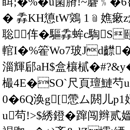
眲;�%�u箘膌!~麏﹪�6
� 掱KH憄tW鶟 1﹫嫶
聡伡�驅掱蛑c騊S賾0
輨I�%篧Wo7玻Jd齽
淄輝郈aH$盒欀樲�#?
樶4E�SO`尺頁璮鰱芍
0�6Q涣g[慸ム閼儿
u茍!>$綉鐙�蹿闯辫贰