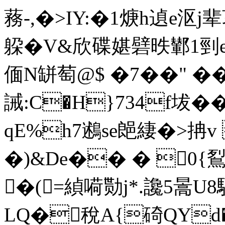
蓩-,�>IY:�1焿h遉e沤
躱�V&欣碟媅礕昳鄻1剄
偭N缾萄@$ �7��" �
誡:C�H}734f坺��
qE%h7鶐se郒緀�>抩v 
�)&De�� � 0
�(=緽嗬勚j*.讒5暠U
LQ�稅A{碕QYd�