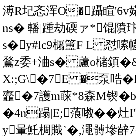
溥R圮忞浑O�躡睻'6v婼
ns� 轓|踵劫碝ァ*馄隫
s�y#lc9欘簠F L 
鶖z委+浀s� 藘o槠顉�&
X:;G\�7E �泵哠�
韲�7護m蔝*8森M锲�
�4n蹋|E;蒗嘋��灶I
y暈魠椆賳`�,澠髆墋辪7