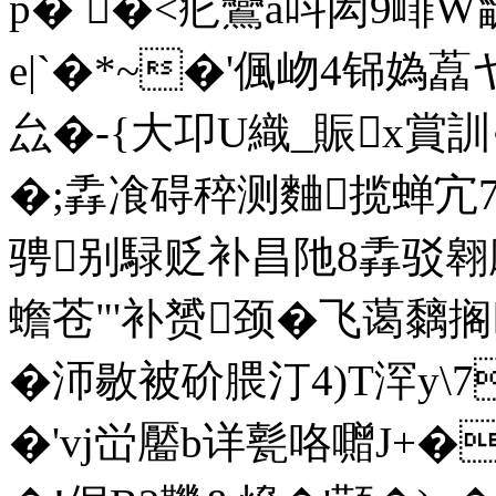
p� �<疕鸞a呌闳9嶵W疀
e|`�*~�'偑岉4铞媯藠
厽�-{大卭U織_賑x賞訓
�;掱飡碍稡测麯揽蝉宂7
骋别騄贬补昌阤8掱驳
蟾苍"'补赟颈�飞蔼黐
�
沞敭被砎腲汀4)T浫y\7
�'vj峃靨b详甏咯囎J+�