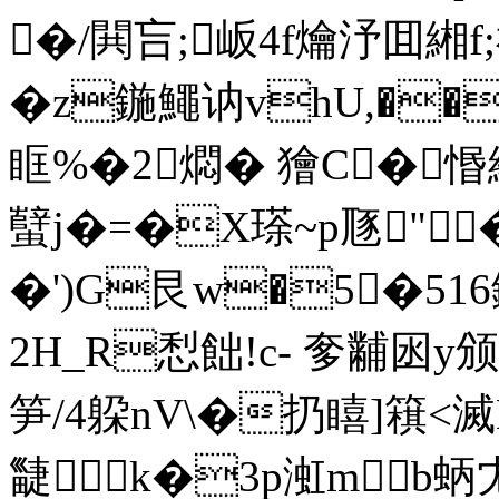
�/閧吂;岅4f爚汿囬緗f
�z鍦鱦讷vhU,��
眶%�2燜� 獪C�
蠥j�=�X瑹~p豗"�
�')G艮w�5�51
2H_R悡飿!c- 奓黼囦y
笋/4 躱nV\�扔瞦]簯<滅
疀 k�3p渱m