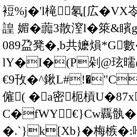
裋%j�'l槞氡[広�V
諻 媚�虈3散潌l�箂&
089盁凳�,b共嬷熉*G
lY�I�(P剁@玹
€9攼�^鍬L#!�"CM
僱( �a密枙槓U�87x
C�fWY€}Cw覊骫�=(
�.`}k[Xb}�梅槉�: