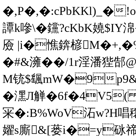
�,P�,�:cPbKKl)_�
譚k嘇\�钂?cKbK嬈$IY
厱 |i�憔錛楌M�+,�%
�#&澭��/1r淫潘狴郜
M铳$颻mW�9p9&幰i
�潶Л觯�6f�4V5
冞�:B%WoV沰w?H唱穣侸
嬥s廝&[蒌i�=y砯