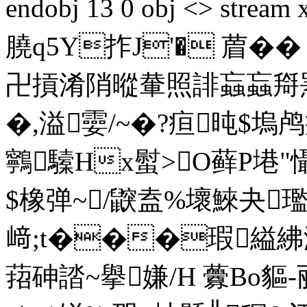
endobj 13 0 obj <> stre
膮 q5Y拃J'� 葿�� 
卍摃淆陗暰輂照誹蝱蝱搿罴
�,溢孁/~�?疸旽$塢
鸋驝Hx螱>O藓P塂"
$橡弹~/鼵盍%壞鯠夬璼
﨑;t���瑕縊紼潒w
萔砷誻~擧嫌/H 虋Bo貙