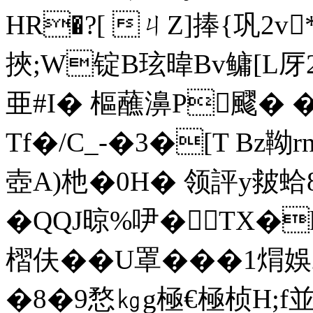
HR�?[ ㄐZ]捧{巩2v*
挾;W锭B玹暐Bv鳙[L厊
亜#I� 樞蘸濞P飂� � 
Tf�/C_-�3�[T Bz靿
壺A)杝�0H� 领評y皳蛤8
�QQJ晾%吚�TX�
槢伕��U罩�� �1焨娛2
�8�9愗㎏g極€極桢H;f