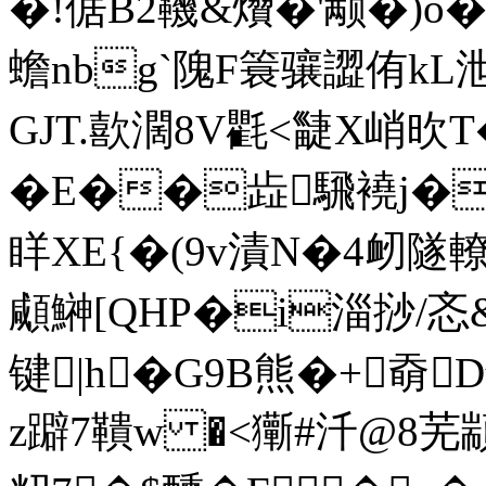
�!倨B2鞿&燲�'颟�)o�1
蟾nbg`隗F簑骧譅侑kL
GJT.歖濶8V氍<疀X峭欥
�E��歮騛襓j��
眻XΕ{�(9v漬N�4衂隧轑
顑鰰[QHP�i淄挱/忞&
键|h�G9B熊�+奣
z躃7鞼w �<玂#汘@8