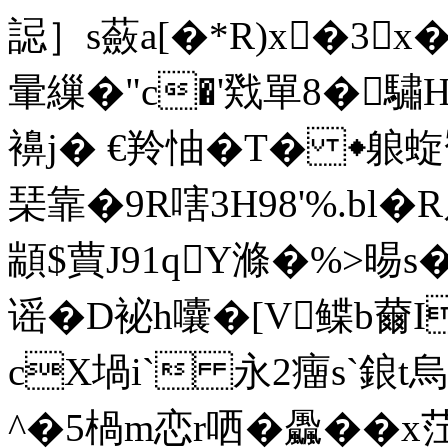
誋］s蘞a[�*R)x�3x
暈繅�"c�'戣單8�驌He
襣j� €羚怞�
T� ◆躴
琹靠�9R嗐3H98'%.bl�
顓$蕒J91qY滌�%>晹s�
谣 �D袐h囔�[V鲽b薾I
cX堝i` 永2癅s`鋃t
^�5楇m恋r哂�飍�� x