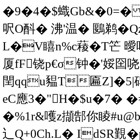
�9�4�$蟙Gb&�0=�
呎O酙� 沸'温� 鶠鹈� Q
L�V瞦n%c薐� T笀 曖
厦fF铙p€σ钟�'娞囶
閏qqu豱T匾Z]�5|碑
eC應3�"H�$u�7� �=
�%1r&嚄z擷郜你睖#u@b
辶 Q+0Ch.L� IdSR覲�