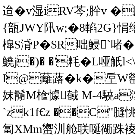
迨�v湿iRV芩;肸v �
{瓿JWY阠w;�8輡2G}悁
槹S浳P�$R咄 鮼`啫�
鱙j�)� �'粍�L哑觗l<
I@蘺蕗�k�垕W
妺鬜M檶懅戫 M-4驍a
`zk1f€z ��C"膖
匐XMm蠁汌舱联唌衚跦裬?G