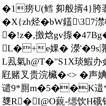
�1痨U(鳕 卶般揟4}胯袤o
�X{zh烃� bW鑉\3
�!z�,撽焓gv揼�47Bg
L�+e婐� 濴'�9s
L厾氣h@T�"S1X琰鰕办僉
屘赌叉贵浣欌�<> �声婰<
谴9*厠m�5��K逪
﨎R�I@O藽-缌饮H硪钯