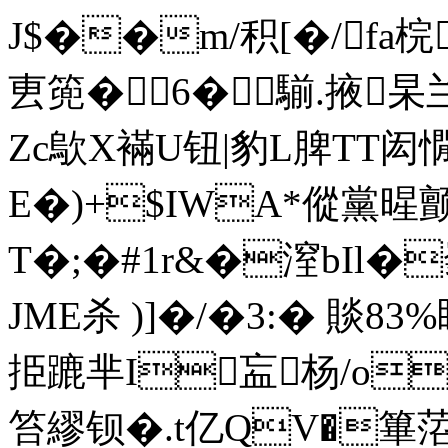
J$��m/积[�/fa梡
叀篼�6� 騚.掖杲
Zc歍X襔U钮|豹L脾TT闳憪
E�)+$IWA*傱黨暒颤
T�;�#1r&�潌bIl�
JME杀 )]�/�3:� 賧8
挋蹗芈I衁杨/o观
笞繆钡�.t亿QV�篳菬