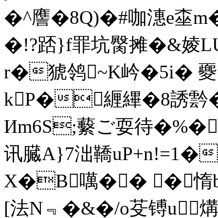
�^譍�8Q)�#咖潓e桽
�!?踎}f罪坑臋摊�&婈L
r�猇鸰~K岒�5i� 夒�
kP�緾縪�8誘霒�
Иm6S;蘻ご耍待�%�
讯臓A}7泏鞽uP+n!=1�
X�B噧�� �惰
[法N﹃�&�/o芟镈u煹