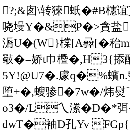
?;&囱\转猍蚔�#B櫶
哓 墁Y�&P�>貪盐
漘U�(W}橖[A彛[�秮
斀�=娇t巾櫭�,Η3
5Y!@U7�.豦q�%蠙n
堕+�,螋骖�7w�/炜熨
o3�/L乀潫�D�*弭
dwT�袖D孔Yv FGp{