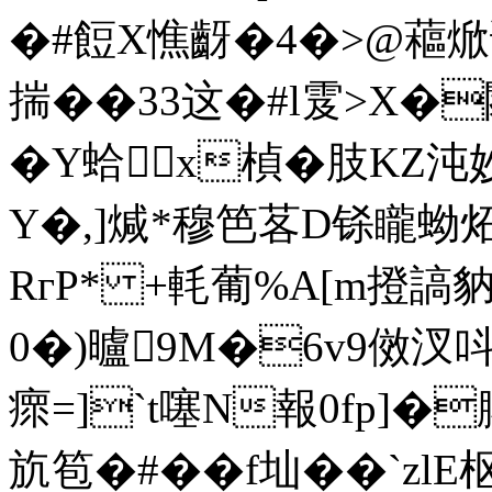
�#餖X憔齖�4�>@藲焮
揣��33这�#l雭>X�
�Y蛤x楨�肢KZ沌
Y�,]煘*穆笆茖D铩矓蚴炻\
RгP* +軞葡%A[m撜謞
0�)曥9M�6v9傚汊呌
瘝=]`t噻N報0fp]
斻笣�#��f圸��`zlE