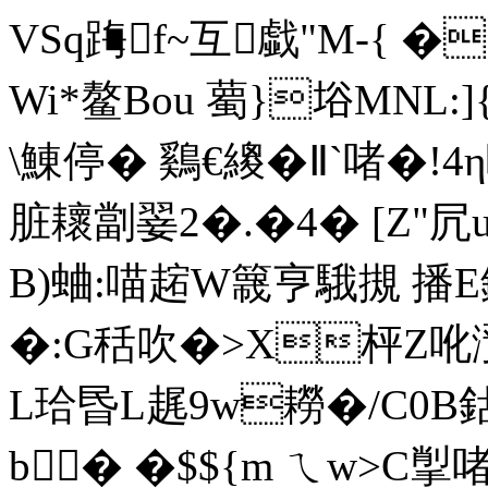
VSq踇f~互戱"M-{ �
Wi*鳌Βou 薥}﨏MNL:]
\鯟停� 鷄€繌�Ⅱ`啫�!4
脏耲劏翣2 � .�4� [
B)蛐:喵趤W簚亨騀摫 播
�:G秳吹�>X枰Z吪
L珨昬L趘9w耮�/C0B鈷悭
b� �$${m ㄟw>C揱啫