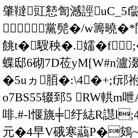
肇韃豇懖訇澸誙uC_5f
／黨髡�/w籌曉�*闈
餆t�騪秧�.嬬�f
蝶邸6砌7D莅yM[W#n瀘涰
�5uヵ 脜�:\4�+;f
o7BS55辍郅5 RW輁m
啡.#-l愝旐╪纡綕R譿l
元�4早V硪寒虉P�鴳~�