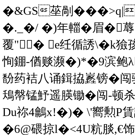
�&GS莝剮���>q|
�._�/ �)年輺�眉� 蓐�
覆"� e纴循誘\�k獫
恂錋-偤赕濒�)*�9滨鲍λ
馚药袺八诵鍓拹嶳镑�闯驰鈩
鴁幋锰魣遥朠锄�闯-顿杀
Du祢4鸙x!�)� \'嚮勲
�6@碨掠l�<4U粇腅,€饰