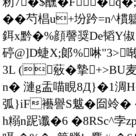
籾7�$醺�F� q�
��芍椙u+坋趻=n^樌
鉺x黔�%顔謦奨De韬Y俶
碠@]D蜨X;郞%啉"3>
3L (薂� 摯+>BU麦
n� 漣g盂喵睍8Д}�1淍
弧}iF襼譽S魃�囼竛� 
h糑n跜谶�6 �8RSc^孛z