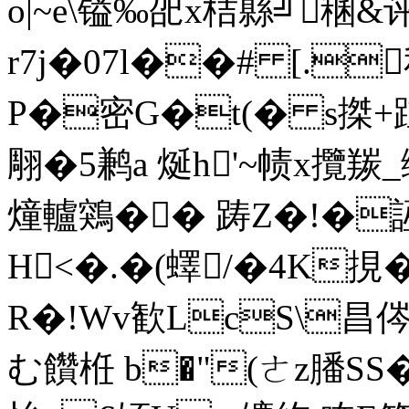
o|~e\镒‰巶x桔縣╝稛&
r7j�07l��# [.
P�密G�t(� s搩+跓
翢�5鹣a 烻h'~帻x攬羰_绶
燑轤鶟�� 踌Z�!�誣
H<�.�(蠌/�4K挸
R�!Wv歓LcS\昌侺
む饡栣 b�"(ㄜz膰SS