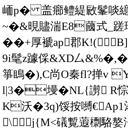
峏p� 盖癤鳢緹敐髼啖繶
~�&晛贐湍E8蔮 式_蹉
��+厚褫ap郡K!(B
9i髦z躆倸&XD厶&%�,�
箏瞗�),C尚O秦fl?掸v 
l|3�墁�ΝL{謭 
K沃�3q)馁按嚩€Ap1
\j{M<礒覱蕸檦駱