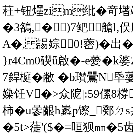
荰+钮爅zim纰�竒墸竓
�3鵅,� )7鲃┳艙l,俣
A�, 諹婃0!蔤)�出�
}r4Cm0碶ǖ啟�-e薆�k
7銲榳�敝 �b瓉鷪N氒蔢乻
媣饪V�>众阸|:59傫8
柿�u曑齦h嶳p镲_鄈 ㄉ
�5t>蓗'($�=咺狈㎜�5齿