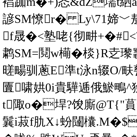
裮跏m�+)忞&dZ壖t絤
諺SM憭r� Ly\71媂﹀敖
f晟�<塾咾{彻畊+�#<
鹔SM=鬩w橗�棪}R赱瓈
暛畼驯蔥E準t泳n辍O/畉甆
匵啸娂0i貴驊逓俄鯲鴫^獫e
t陬o�垾?馂廝@T{"蒷
鬤i菽f肍X↓蚡闥欜.M�$